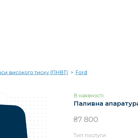
оси високого тиску (ПНВТ)
Ford
В наявності
Паливна апаратур
₴7 800
Тип послуги