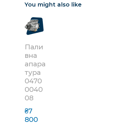
You might also like
Пали
вна
апара
тура
0470
0040
08
₴7 
800