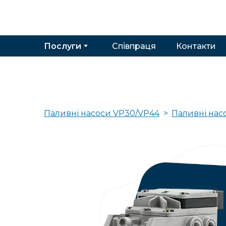
Послуги
Співпраця
Контакти
Паливні насоси VP30/VP44
Паливні нас