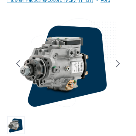
Паливні насоси високого тиску (ПНВТ)
Ford