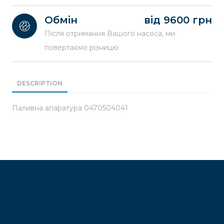
Обмін
від 9600 грн
Після отримання Вашого насоса, ми
повертаємо різницю
DESCRIPTION
Паливна апаратура 0470504041