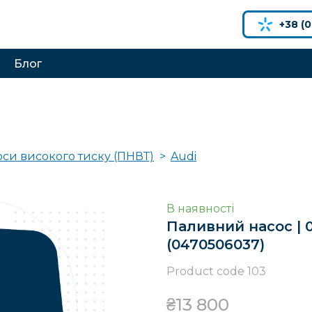
+38 (0
Блог
оси високого тиску (ПНВТ)
Audi
В наявності
Паливний насос | 0
(0470506037)
Product code 103
₴13 800