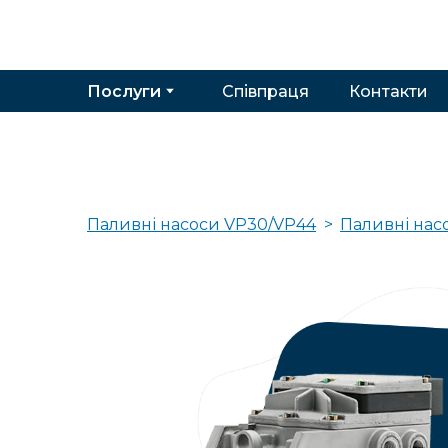
Послуги
Співпраця
Контакти
Паливні насоси VP30/VP44
Паливні нас