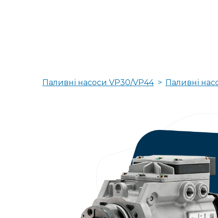
Паливні насоси VP30/VP44
Паливні нас