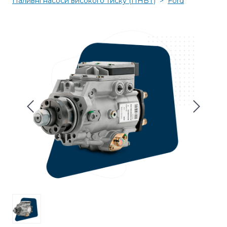
Паливні насоси високого тиску (ПНВТ)
Ford