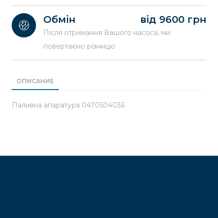
Обмін
від 9600 грн
Після отримання Вашого насоса, ми
повертаємо різницю
ОПИСАНИЕ
Паливна апаратура 0470504036