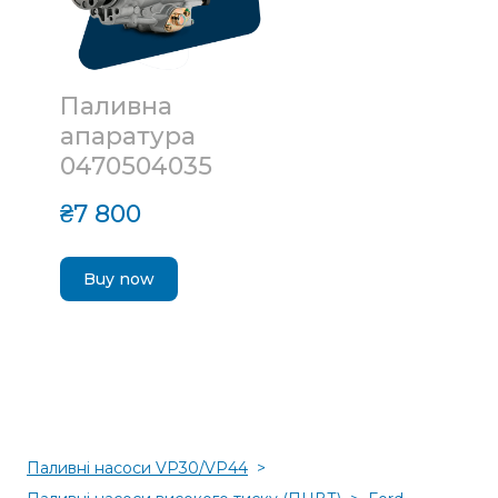
Паливна
апаратура
0470504035
₴7 800
Buy now
Паливні насоси VP30/VP44