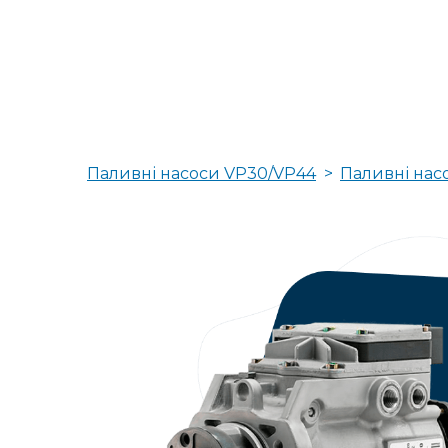
Паливні насоси VP30/VP44
Паливні нас