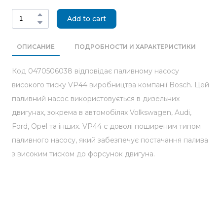
Add to cart
ОПИСАНИЕ
ПОДРОБНОСТИ И ХАРАКТЕРИСТИКИ
П
Код 0470506038 відповідає паливному насосу
високого тиску VP44 виробництва компанії Bosch. Цей
паливний насос використовується в дизельних
двигунах, зокрема в автомобілях Volkswagen, Audi,
Ford, Opel та інших. VP44 є доволі поширеним типом
паливного насосу, який забезпечує постачання палива
з високим тиском до форсунок двигуна.