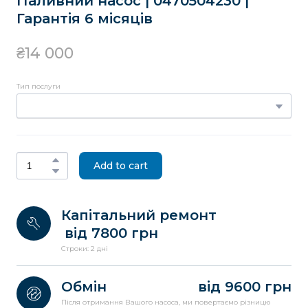
Паливний насос | 0470504230 |
Гарантія 6 місяців
₴14 000
Тип послуги
Add to cart
Капітальний ремонт
від 7800 грн
Строки: 2 дні
Обмін
від 9600 грн
Після отримання Вашого насоса, ми повертаємо різницю