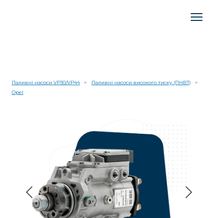
Паливні насоси VP30/VP44
Паливні насоси високого тиску (ПНВТ)
Opel