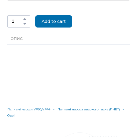
Add to cart
ОПИС
Паливні насоси VP30/VP44
Паливні насоси високого тиску (ПНВТ)
Opel