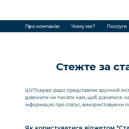
Про компанію
Чому ми?
Послуги
Стежте за ст
ШУЛсервіс радо представляє зручний інст
дзвонити чи писати нам, щоб дізнатися, н
інформацію про статус, використовуючи 
Як користуватися віджетом "Ст