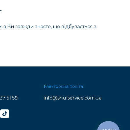
.
, а Ви завжди знаєте, що відбувається з
Електронна пошта
37 51 59
info@shulservice.com.ua